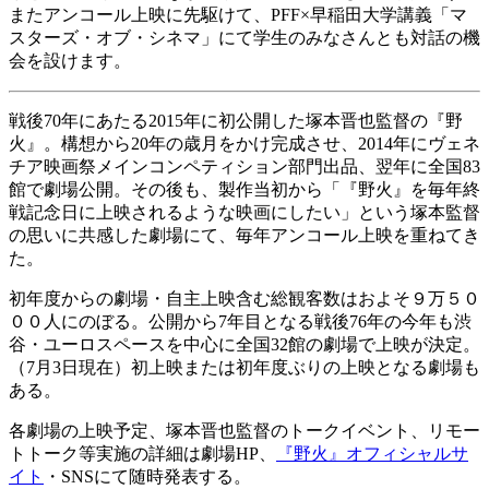
またアンコール上映に先駆けて、PFF×早稲田大学講義「マ
スターズ・オブ・シネマ」にて学生のみなさんとも対話の機
会を設けます。
戦後70年にあたる2015年に初公開した塚本晋也監督の『野
火』。構想から20年の歳月をかけ完成させ、2014年にヴェネ
チア映画祭メインコンペティション部門出品、翌年に全国83
館で劇場公開。その後も、製作当初から「『野火』を毎年終
戦記念日に上映されるような映画にしたい」という塚本監督
の思いに共感した劇場にて、毎年アンコール上映を重ねてき
た。
初年度からの劇場・自主上映含む総観客数はおよそ９万５０
００人にのぼる。公開から7年目となる戦後76年の今年も渋
谷・ユーロスペースを中心に全国32館の劇場で上映が決定。
（7月3日現在）初上映または初年度ぶりの上映となる劇場も
ある。
各劇場の上映予定、塚本晋也監督のトークイベント、リモー
トトーク等実施の詳細は劇場HP、
『野火』オフィシャルサ
イト
・SNSにて随時発表する。