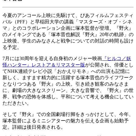
今夏のアンコール上映に先駆けて、ぴあフィルムフェスティ
バル（PFF）と早稲田大学の講義「マスターズ・オブ・シネ
マ」とのコラボレーション企画に塚本監督が登壇。『野火』
のメイキングである「塚本晋也解説『野火』20年の軌跡」の
上映後、学生のみなさんと戦争についての対話の時間も設け
る予定。
7月には30周年を迎える自身初のメジャー映画
『ヒルコ／妖
怪ハンター』レストア＆リマスター版
が公開され、俳優とし
てNHK連続テレビ小説「おかえりモネ」への出演も記憶に
新しく、ますます精力的に活躍する塚本晋也のライフワーク
となりつつある『野火』の上映。引き続き観客のみなさま
に、劇場の大きなスクリーン、大きな音響で、『野火』の世
界、戦争の恐怖を体感し、平和について考える機会にしてい
ただきたい。
そして『野火』での全国劇場行脚をきっかけとして、今年、
塚本監督によるミニシアターの魅力を伝える企画も始動予
定。詳細は後日発表される。