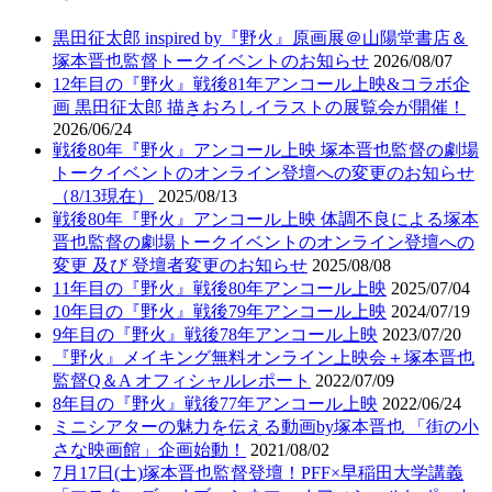
黒田征太郎 inspired by『野火』原画展＠山陽堂書店＆
塚本晋也監督トークイベントのお知らせ
2026/08/07
12年目の『野火』戦後81年アンコール上映&コラボ企
画 黒田征太郎 描きおろしイラストの展覧会が開催！
2026/06/24
戦後80年『野火』アンコール上映 塚本晋也監督の劇場
トークイベントのオンライン登壇への変更のお知らせ
（8/13現在）
2025/08/13
戦後80年『野火』アンコール上映 体調不良による塚本
晋也監督の劇場トークイベントのオンライン登壇への
変更 及び 登壇者変更のお知らせ
2025/08/08
11年目の『野火』戦後80年アンコール上映
2025/07/04
10年目の『野火』戦後79年アンコール上映
2024/07/19
9年目の『野火』戦後78年アンコール上映
2023/07/20
『野火』メイキング無料オンライン上映会＋塚本晋也
監督Q＆A オフィシャルレポート
2022/07/09
8年目の『野火』戦後77年アンコール上映
2022/06/24
ミニシアターの魅力を伝える動画by塚本晋也 「街の小
さな映画館」企画始動！
2021/08/02
7月17日(土)塚本晋也監督登壇！PFF×早稲田大学講義