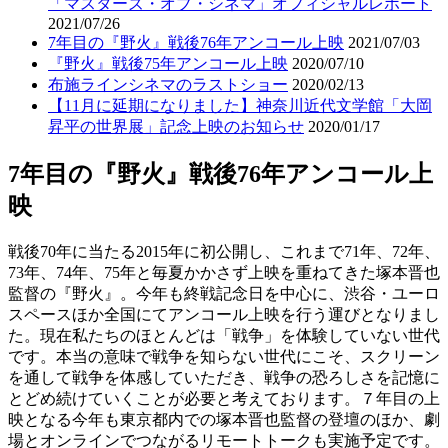
「マスターズ・オブ・シネマ」オフィシャルレポート
2021/07/26
7年目の『野火』戦後76年アンコール上映
2021/07/03
『野火』戦後75年アンコール上映
2020/07/10
布施ラインシネマのラストショー
2020/02/13
【11月に延期になりました】神奈川近代文学館「大岡
昇平の世界展」記念上映のお知らせ
2020/01/17
7年目の『野火』戦後76年アンコール上
映
戦後70年に当たる2015年に初公開し、これまで71年、72年、
73年、74年、75年と毎夏かかさず上映を重ねてきた塚本晋也
監督の『野火』。今年も終戦記念日を中心に、渋谷・ユーロ
スペースほか全国にてアンコール上映を行う運びとなりまし
た。現在私たちのほとんどは「戦争」を体験していない世代
です。本当の意味で戦争を知らない世代にこそ、スクリーン
を通して戦争を体感していただき、戦争の恐ろしさを記憶に
とどめ続けていくことが必要と考えております。７年目の上
映となる今年も東京都内での塚本晋也監督の登壇のほか、劇
場とオンラインでつながるリモートトークも実施予定です。